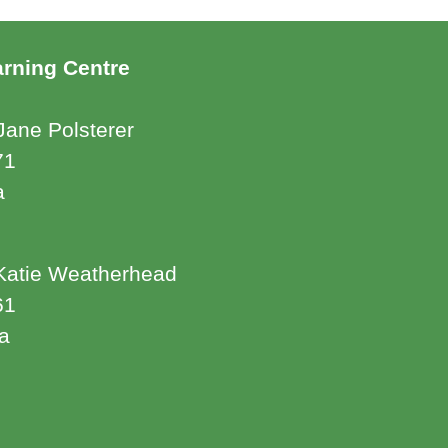
arning Centre
Jane Polsterer
71
a
Katie Weatherhead
61
a