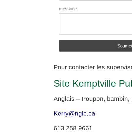
message
Soumet
Pour contacter les supervi
Site Kemptville Pu
Anglais – Poupon, bambin, p
Kerry@nglc.ca
613 258 9661